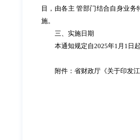
目，由各主
管部门结合自身业务
施。
三、
实施日期
本通知规定自
2025
年
1
月
1
日
附件：
省财政厅《关于印发江