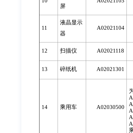
10
A02021103
屏
液晶显示
11
A02021104
器
12
扫描仪
A02021118
13
碎纸机
A02021301
A
A
14
乘用车
A02030500
A
A
A