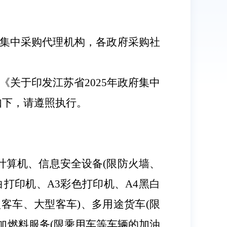
集中采购代理机构，各政府采购社
《关于印发江苏省
2025
年政府集中
如下，请遵照执行
。
计算机、信息安全设备
(
限防火墙、
白打印机、
A3
彩色打印机、
A4
黑白
型客车、大型客车
)
、多用途货车
(
限
加燃料服务
(
限乘用车等车辆的加油