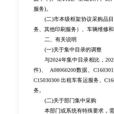
服务
)
。
(
二
)
市本级框架协议采购品目
务、其他印刷服务）
、车辆维修和
二、
有关说明
(
一
)
关于集中目录的调整
与
2024
年集中目录相比，
202
件
)
、
A08060200
数据、
C16030
C15030300
出租车客运服务、
C16
务。
(
二
)
关于部门集中采购
本部门或系统有特殊要求，