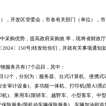
处）
，
开发区管委会，市各有关部门
（
单位
），市
集中采购优势，提高政府采购效
率，现将省财政厅
〔
2024
〕
150
号
)
转发给你们，并就有关事项通知
货物服务共有
1
7
个品目，其中：
目
12
个，分别为：服务器、台式计算机、便携式
安全审计设备
)
、多功能一体机、打印机
(
限
A3
黑
印机
)
、乘用车
(
限轿车、越野车、小型客车、中
产保险服务
(
限机动车辆保险服务
)
、车辆加油和添