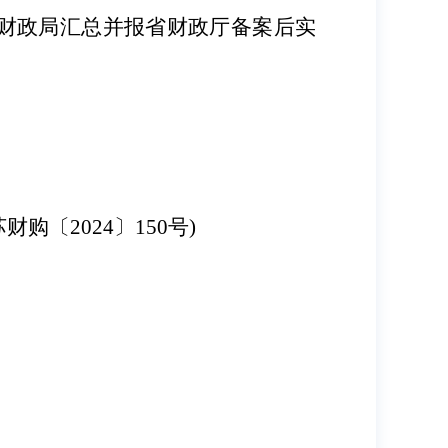
财政局汇总并报省财政厅备案后实
苏财购〔
2024
〕
150
号
)