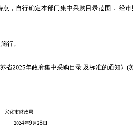
特点，自行确定本部门集中采购目录范围，
经市
起施行。
苏省
2025
年政府集中采购目录 及标准的通知》
(
兴化市
财政局
4
9
8
202
年
月
2
日