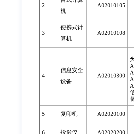
2
A02010105
机
便携式计
3
A02010108
算机
A
信息安全
A
4
A02010300
A
设备
A
5
复印机
A02020100
6
投影仪
A02020200