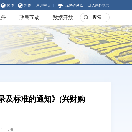
|
|
|
|
简体
繁体
用户中心
无障碍浏览
进入关怀模式
服务
政民互动
数据开放
录及标准的通知》(兴财购
数：
1796