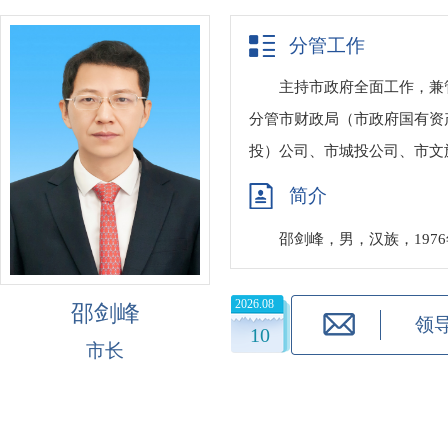
分管工作
主持市政府全面工作，兼
分管市财政局（市政府国有资
投）公司、市城投公司、市文
简介
邵剑峰，男，汉族，197
2026.08
邵剑峰
领
10
市长