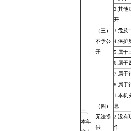
2.其
开
3.危及
（三）
不予公
4.保
开
5.属
6.属
7.属
8.属
1.本
息
（四）
三、
无法提
2.没
本年
供
作