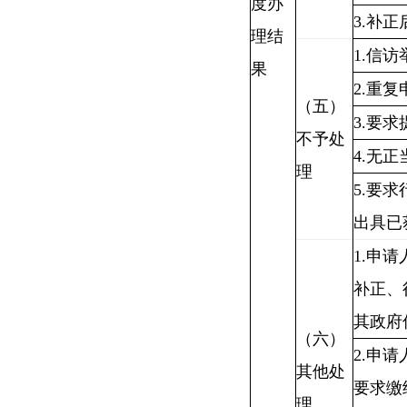
度办
3.补
理结
1.信
果
2.重复
（五）
3.要
不予处
4.无
理
5.要
出具已
1.申
补正、
其政府
（六）
2.申
其他处
要求缴
理