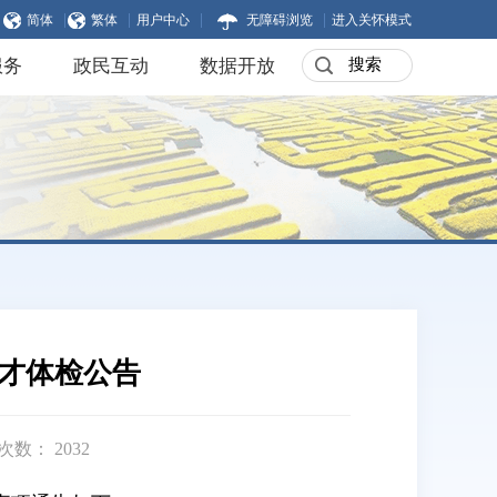
|
|
|
|
简体
繁体
用户中心
无障碍浏览
进入关怀模式
服务
政民互动
数据开放
人才体检公告
次数：
2032