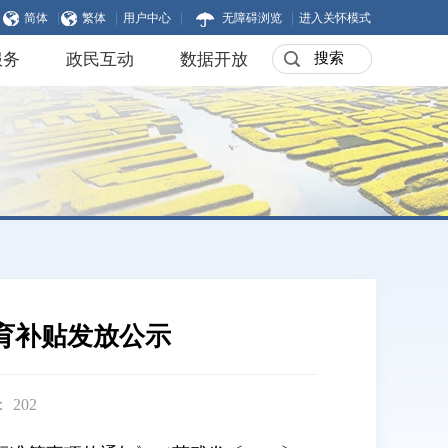
|
|
|
|
简体
繁体
用户中心
无障碍浏览
进入关怀模式
服务
政民互动
数据开放
教育补贴发放公示
：
202