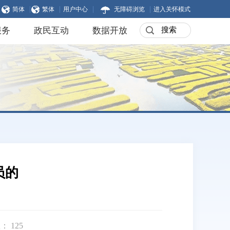
|
|
|
|
简体
繁体
用户中心
无障碍浏览
进入关怀模式
服务
政民互动
数据开放
员的
数：
125