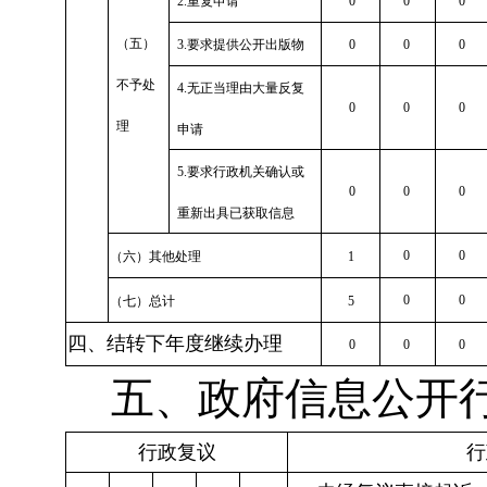
2.
重复申请
0
0
0
（五）
3.
要求提供公开出版物
0
0
0
不予处
4.
无正当理由大量反复
0
0
0
理
申请
5.
要求行政机关确认或
0
0
0
重新出具已获取信息
0
0
（六）其他处理
1
0
0
（七）总计
5
四、结转下年度继续办理
0
0
0
五、政府信息公开
行政复议
行