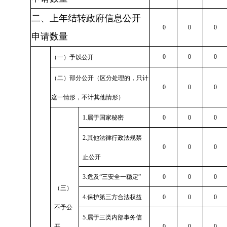
二、上年结转政府信息公开
0
0
0
申请数量
0
0
0
（一）予以公开
（二）部分公开（区分处理的，只计
0
0
0
这一情形，不计其他情形）
1.
属于国家秘密
0
0
0
2.
其他法律行政法规禁
0
0
0
止公开
3.
危及“三安全一稳定”
0
0
0
（三）
4.
保护第三方合法权益
0
0
0
不予公
5.
属于三类内部事务信
开
0
0
0