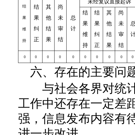
未经复议直接起诉
结
结
其
尚
结
结
其
尚
果
他
未
总
果
果
果
他
未
纠
结
审
计
维
维
纠
结
审
正
果
结
持
持
正
果
结
0
0
0
0
0
0
0
0
0
0
六、存在的主要问
与社会各界对统计
工作中还存在一定差
强，信息发布内容有
进一步改进。