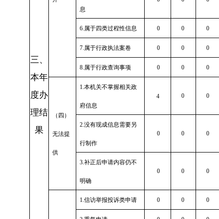
息
6.
属于四类过程性信息
0
0
0
7.
属于行政执法案卷
0
0
0
三、
8.
属于行政查询事项
0
0
0
本年
1.
本机关不掌握相关政
度办
0
0
4
府信息
理结
（四）
2.
没有现成信息需要另
果
0
0
0
无法提
行制作
供
3.
补正后申请内容仍不
0
0
0
明确
1.
信访举报投诉类申请
0
0
0