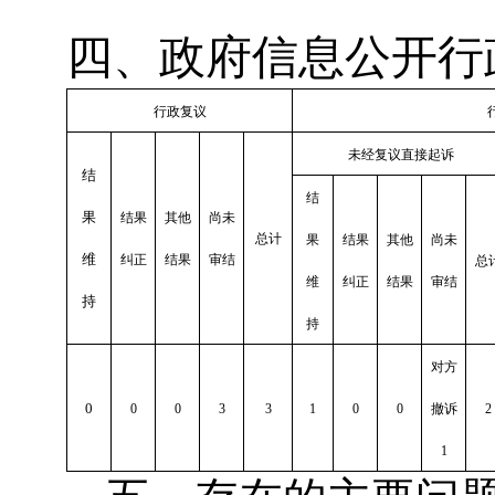
四、政府信息公开行
行政复议
未经复议直接起诉
结
结
果
结果
其他
尚未
总计
果
结果
其他
尚未
维
纠正
结果
审结
总
维
纠正
结果
审结
持
持
对方
0
0
0
3
3
1
0
0
撤诉
2
1