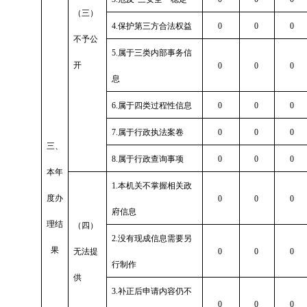
（三）
4.保护第三方合法权益
0
0
0
不予公
5.属于三类内部事务信
开
0
0
0
息
6.属于四类过程性信息
0
0
0
7.属于行政执法案卷
0
0
0
三、
8.属于行政查询事项
0
0
0
本年
1.本机关不掌握相关政
度办
0
0
0
府信息
理结
（四）
2.没有现成信息需要另
果
无法提
0
0
0
行制作
供
3.补正后申请内容仍不
0
0
0