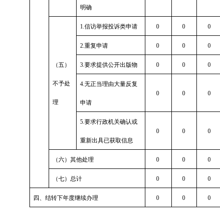
明确
1.信访举报投诉类申请
0
0
0
2.重复申请
0
0
0
（五）
3.要求提供公开出版物
0
0
0
不予处
4.无正当理由大量反复
0
0
0
理
申请
5.要求行政机关确认或
0
0
0
重新出具已获取信息
（六）其他处理
0
0
0
（七）总计
0
0
0
四、结转下年度继续办理
0
0
0