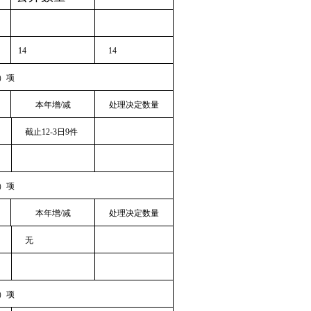
14
14
）项
本年增
/
减
处理决定数量
截止
12-3
日
9
件
）项
本年增
/
减
处理决定数量
无
）项