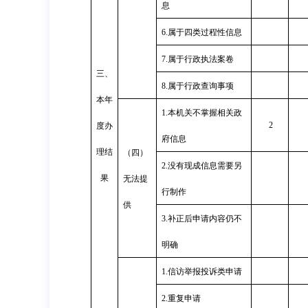
息
6.
属于四类过程性信息
7.
属于行政执法案卷
三、
8.
属于行政查询事项
本年
1.
本机关不掌握相关政
2
度办
府信息
理结
（四）
2.
没有现成信息需要另
果
无法提
行制作
供
3.
补正后申请内容仍不
明确
1.
信访举报投诉类申请
2.
重复申请