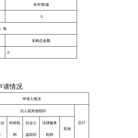
本年增
/
减
0
）项
采购总金额
0
申请情况
申请人情况
法人或其他组织
总计
业企
科研机
社会公
法律服务
其他
业
构
益组织
机构