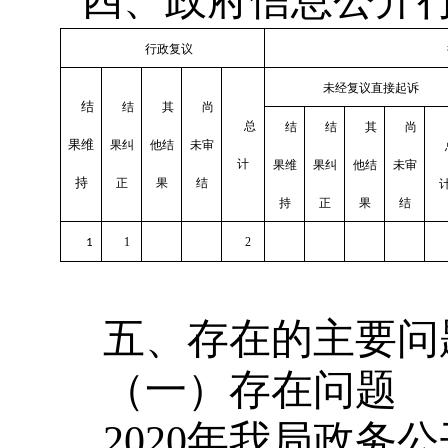
四、政府信息公开
行政复议
未经复议直接起诉
结
结
其
尚
总
结
结
其
尚
果维
果纠
他结
未审
计
果维
果纠
他结
未审
持
正
果
结
持
正
果
结
1
2
1
五、存在的主要问
（一）存在问题
2020
年我局政务公