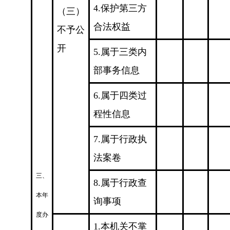
4.保护第三方
（三）
合法权益
不予公
开
5.属于三类内
部事务信息
6.属于四类过
程性信息
7.属于行政执
法案卷
三、
8.属于行政查
本年
询事项
度办
1.本机关不掌