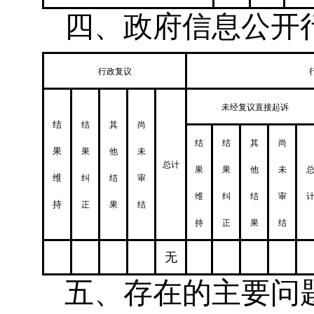
四、政府信息公开
行政复议
未经复议直接起诉
结
结
其
尚
结
结
其
尚
果
果
他
未
总计
果
果
他
未
维
纠
结
审
维
纠
结
审
持
正
果
结
持
正
果
结
无
五、存在的主要问