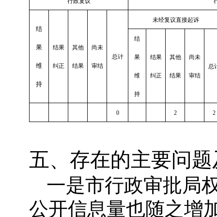
行政复议
未经复议直接起诉
结
结
果
结果
其他
尚未
总计
果
结果
其他
尚未
维
纠正
结果
审结
总
维
纠正
结果
审结
持
持
0
2
2
五、存在的主要问题
一是市行政审批局
公开信息量也随之增