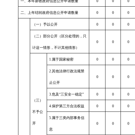
一、本年新收政府信息公开申请数量
0
0
0
二、上年结转政府信息公开申请数量
0
0
0
（一）予以公开
0
0
0
（二）部分公开（区分处理的，只
0
0
0
计这一情形，不计其他情形）
1.属于国家秘密
0
0
0
2.其他法律行政法规禁
0
0
0
止公开
3.危及“三安全一稳定”
0
0
0
（三）
4.保护第三方合法权益
0
0
0
不予公
5.属于三类内部事务信
开
0
0
0
息