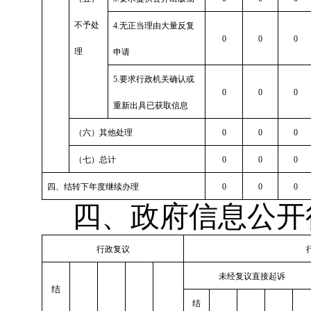
不予处
4.无正当理由大量反复
0
0
0
理
申请
5.要求行政机关确认或
0
0
0
重新出具已获取信息
（六）其他处理
0
0
0
（七）总计
0
0
0
四、结转下年度继续办理
0
0
0
四、政府信息公开
行政复议
未经复议直接起诉
结
结