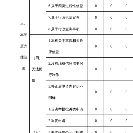
6.属于四类过程性信息
0
0
0
7.属于行政执法案卷
0
0
0
三、
8.属于行政查询事项
0
0
0
本年
1.本机关不掌握相关政
度办
0
0
0
府信息
理结
（四）
2.没有现成信息需要另
果
无法提
0
0
0
行制作
供
3.补正后申请内容仍不
0
0
0
明确
1.信访举报投诉类申请
0
0
0
2.重复申请
0
0
0
（五）
3.要求提供公开出版物
0
0
0