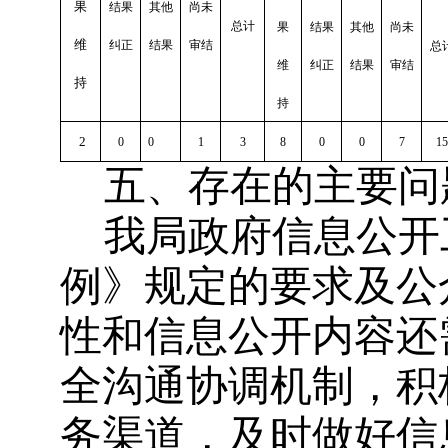
果
结果
其他
尚未
总计
果
结果
其他
尚未
维
纠正
结果
审结
总
维
纠正
结果
审结
持
持
2
0
0
1
3
8
0
0
7
15
五、存在的主要问
我局政府信息公开
例》规定的要求及公
性和信息公开内容还
全沟通协调机制，积
务渠道，及时做好信