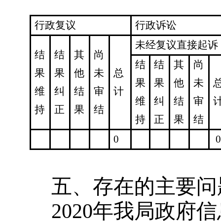
行政复议
行政诉讼
未经复议直接起诉
结
结
其
尚
结
结
其
尚
果
果
他
未
总
果
果
他
未
维
纠
结
审
计
维
纠
结
审
持
正
果
结
持
正
果
结
0
0
五、存在的主要问
2020年我局政府