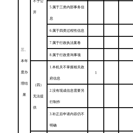
不予公
5.属于三类内部事务信
开
息
6.属于四类过程性信息
7.属于行政执法案卷
三、
8.属于行政查询事项
本年
1.本机关不掌握相关政
度办
1
府信息
理结
（四）
2.没有现成信息需要另
果
无法提
行制作
供
3.补正后申请内容仍不
明确