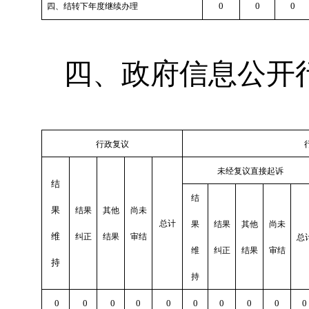
0
0
0
四、结转下年度继续办理
四、政府信息公开
行政复议
未经复议直接起诉
结
结
果
结果
其他
尚未
总计
果
结果
其他
尚未
维
纠正
结果
审结
总
维
纠正
结果
审结
持
持
0
0
0
0
0
0
0
0
0
0