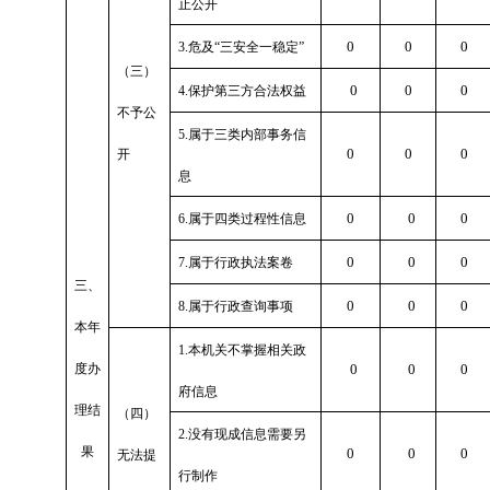
止公开
0
0
0
3.危及“三安全一稳定”
（三）
0
0
0
4.保护第三方合法权益
不予公
5.属于三类内部事务信
0
0
0
开
息
0
0
0
6.属于四类过程性信息
0
0
0
7.属于行政执法案卷
三、
0
0
0
8.属于行政查询事项
本年
1.本机关不掌握相关政
度办
0
0
0
府信息
理结
（四）
2.没有现成信息需要另
果
0
0
0
无法提
行制作