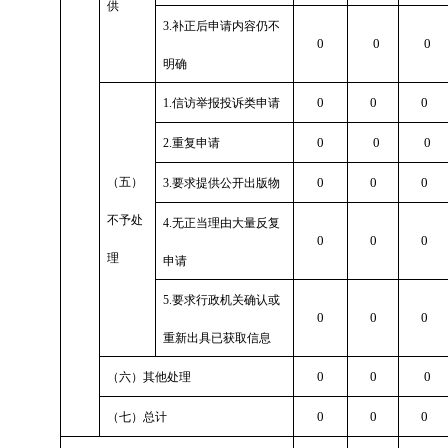
供
3.补正后申请内容仍不
0
0
0
明确
0
0
0
1.信访举报投诉类申请
0
0
0
2.重复申请
（五）
0
0
0
3.要求提供公开出版物
不予处
4.无正当理由大量反复
0
0
0
理
申请
5.要求行政机关确认或
0
0
0
重新出具已获取信息
0
0
0
（六）其他处理
0
0
0
（七）总计