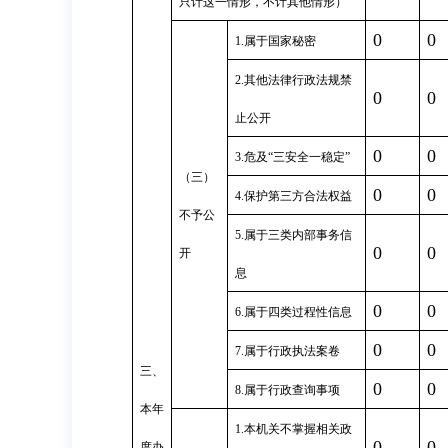
只计这一情形，不计其他情形）
0
0
1.属于国家秘密
2.其他法律行政法规禁
0
0
止公开
0
0
3.危及“三安全一稳定”
（三）
0
0
4.保护第三方合法权益
不予公
5.属于三类内部事务信
0
0
开
息
0
0
6.属于四类过程性信息
0
0
7.属于行政执法案卷
三、
0
0
8.属于行政查询事项
本年
1.本机关不掌握相关政
0
0
度办