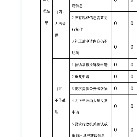
府信息
理结
（四）
2.没有现成信息需要另
0
0
果
无法提
行制作
供
3.补正后申请内容仍不
0
0
明确
0
0
1.信访举报投诉类申请
0
0
2.重复申请
0
0
（五）
3.要求提供公开出版物
不予处
4.无正当理由大量反复
0
0
理
申请
5.要求行政机关确认或
0
0
重新出具已获取信息