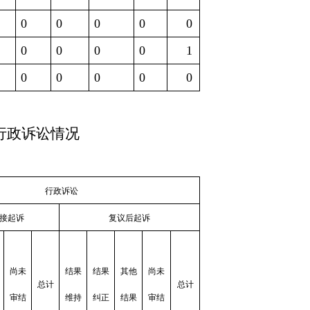
0
0
0
0
0
0
0
0
0
1
0
0
0
0
0
行政诉讼情况
行政诉讼
接起诉
复议后起诉
尚未
结果
结果
其他
尚未
总计
总计
审结
维持
纠正
结果
审结