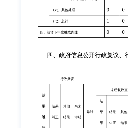
0
0
（六）其他处理
1
0
（七）总计
0
0
四、结转下年度继续办理
四、政府信息公开行政复议、
行政复议
未经复议直
结
结
果
结果
其他
尚未
总计
果
结果
其他
维
纠正
结果
审结
维
纠正
结果
持