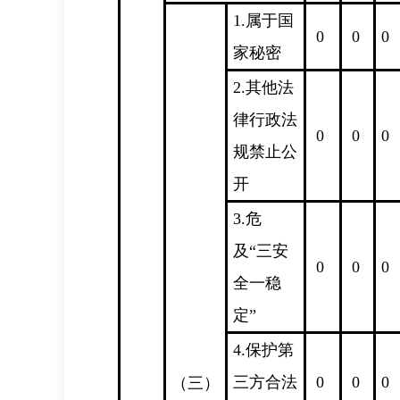
1.属于国
0
0
0
家秘密
2.其他法
律行政法
0
0
0
规禁止公
开
3.危
及“三安
0
0
0
全一稳
定”
4.保护第
三方合法
0
0
0
（三）