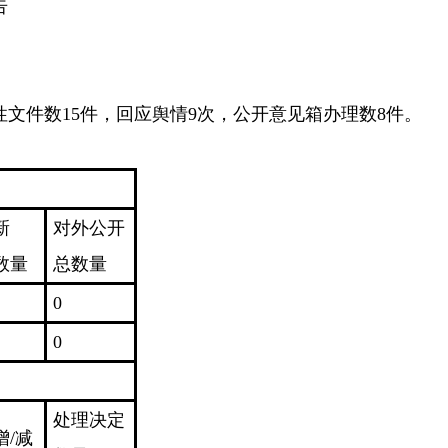
告
性文件数15件，回应舆情9次，公开意见箱办理数8件。
新
对外公开
数量
总数量
0
0
处理决定
增/减