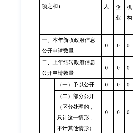
项之和）
人
企
机
业
构
一、本年新收政府信息
0
0
0
公开申请数量
二、上年结转政府信息
0
0
0
公开申请数量
（一）予以公开
0
0
0
（二）部分公开
（区分处理的，
0
0
0
只计这一情形，
不计其他情形）