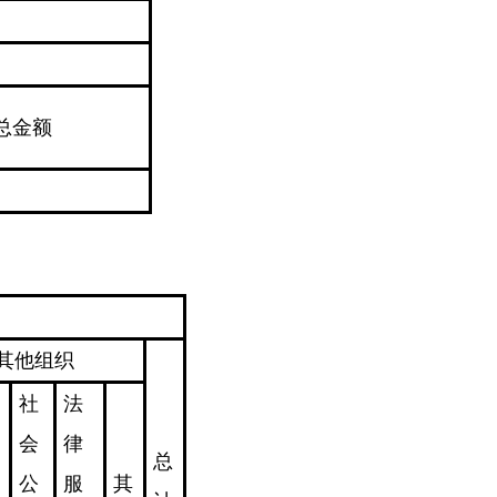
总金额
其他组织
社
法
会
律
总
公
服
其