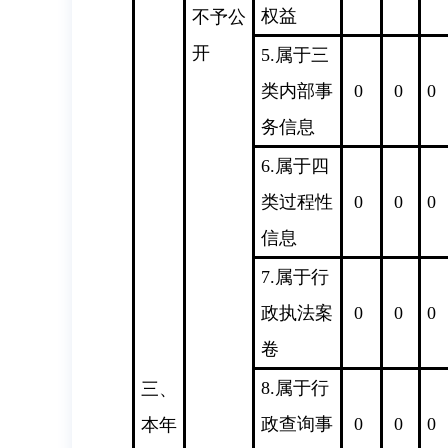
权益
不予公
开
5.属于三
类内部事
0
0
0
务信息
6.属于四
类过程性
0
0
0
信息
7.属于行
政执法案
0
0
0
卷
8.属于行
三、
政查询事
0
0
0
本年