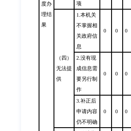
项
度办
理结
1.本机关
果
不掌握相
0
0
0
关政府信
息
（四）
2.没有现
无法提
成信息需
0
0
0
供
要另行制
作
3.补正后
申请内容
0
0
0
仍不明确