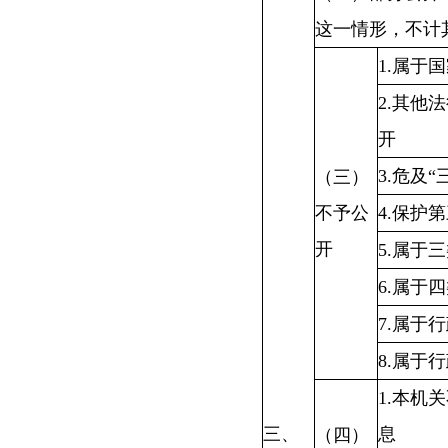
这一情形，不计
1.属于
2.其他
开
3.危及
（三）
不予公
4.保护
开
5.属于
6.属于
7.属于
8.属于
1.本机
三、
息
（四）