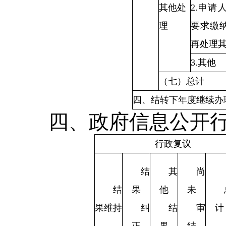
其他处
2.申请
理
要求缴
再处理
3.其他
（七）总计
四、结转下年度继续办
四、政府信息公开
行政复议
结
其
尚
结
果
他
未
果维持
纠
结
审
计