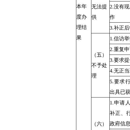
本年
无法提
2.没有
度办
供
作
理结
3.补正
果
1.信访
2.重复
（五）
3.要求
不予处
4.无正
理
5.要求
出具已
1.申请
补正、
政府信
（六）