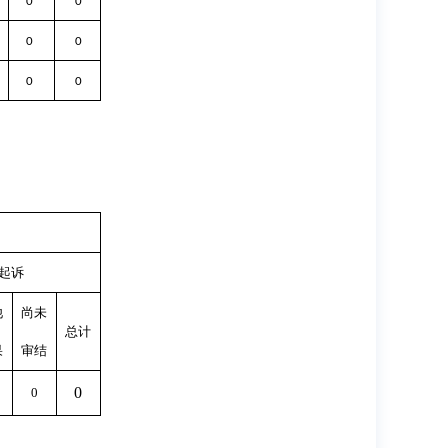
0
0
0
0
0
0
起诉
他
尚未
总计
果
审结
0
0