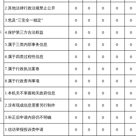
2.其他法律行政法规禁止公开
0
0
0
0
0
3.危及“三安全一稳定”
0
0
0
0
0
4.保护第三方合法权益
不
0
0
0
0
0
5.属于三类内部事务信息
0
0
0
0
0
6.属于四类过程性信息
0
0
0
0
0
7.属于行政执法案卷
0
0
0
0
0
8.属于行政查询事项
0
0
0
0
0
1.本机关不掌握相关政府信息
0
0
0
0
0
无
2.没有现成信息需要另行制作
0
0
0
0
0
3.补正后申请内容仍不明确
0
0
0
0
0
1.信访举报投诉类申请
0
0
0
0
0