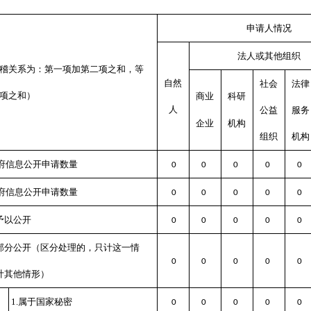
申请人情况
法人或其他组织
稽关系为：第一项加第二项之和，等
自然
社会
法律
项之和）
商业
科研
人
公益
服务
企业
机构
组织
机构
府信息公开申请数量
0
0
0
0
0
府信息公开申请数量
0
0
0
0
0
予以公开
0
0
0
0
0
部分公开
（区分处理的，只计这一情
0
0
0
0
0
计其他情形）
1.属于国家秘密
0
0
0
0
0