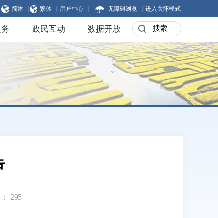
|
|
|
|
简体
繁体
用户中心
无障碍浏览
进入关怀模式
服务
政民互动
数据开放
告
数：
295