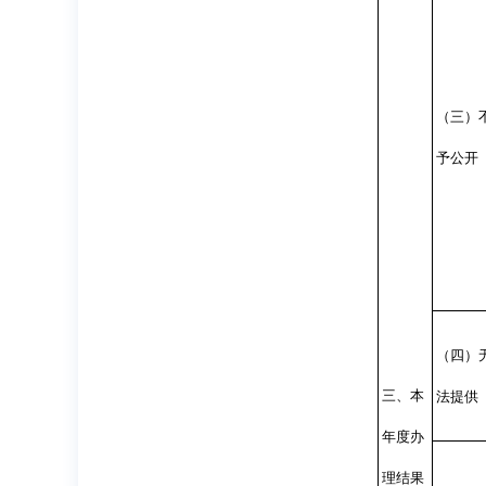
（三）
予公开
（四）
三、本
法提供
年度办
理结果