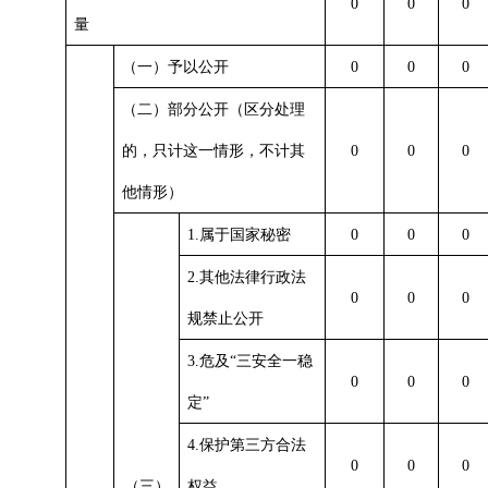
0
0
0
量
（一）予以公开
0
0
0
（二）部分公开（区分处理
的，只计这一情形，不计其
0
0
0
他情形）
1.
属于国家秘密
0
0
0
2.
其他法律行政法
0
0
0
规禁止公开
3.
危及
“
三安全一稳
0
0
0
定
”
4.
保护第三方合法
0
0
0
（三）
权益