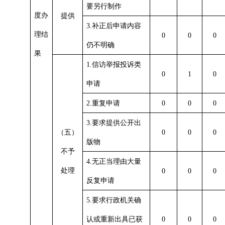
要另行制作
度办
提供
3.
补正后申请内容
理结
0
0
0
仍不明确
果
1.
信访举报投诉类
0
1
0
申请
2.
重复申请
0
0
0
3.
要求提供公开出
（五）
0
0
0
版物
不予
4.
无正当理由大量
处理
0
0
0
反复申请
5.
要求行政机关确
认或重新出具已获
0
0
0