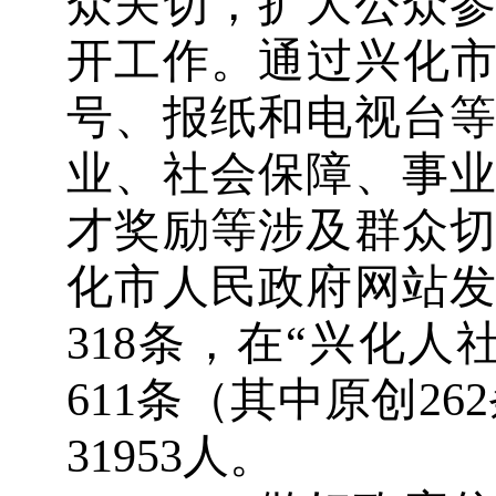
众关切，扩大公众
开
工作
。通过兴化
号、报纸和电视台
业、社会保障、事
才奖励等涉及群众
化市人民政府网站
318
条，在
“
兴化人
611
条（其中原创
262
31953
人。