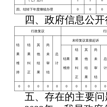
（七）总计
1
1
0
四、结转下年度继续办理
0
0
0
四、政府信息公开
行政复议
行
未经复议直接起诉
结
结
其
尚
结
其
尚
果
果
他
未
总
结果
果
他
未
总
维
纠
结
审
计
维持
纠
结
审
计
持
正
果
结
正
果
结
0
0
0
0
0
0
0
0
0
0
五、存在的主要问