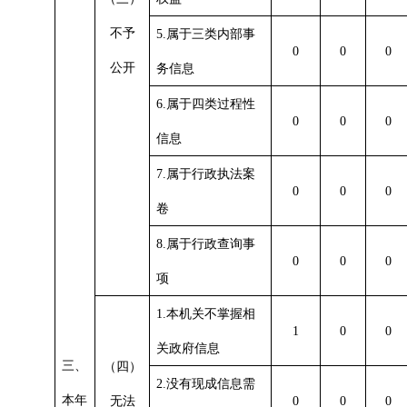
不予
5.
属于三类内部事
0
0
0
公开
务信息
6.
属于四类过程性
0
0
0
信息
7.
属于行政执法案
0
0
0
卷
8.
属于行政查询事
0
0
0
项
1.
本机关不掌握相
1
0
0
关政府信息
三、
（四）
2.
没有现成信息需
本年
无法
0
0
0