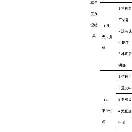
本年
1.本机
度办
府信息
理结
（四）
2.没有
果
无法提
行制作
供
3.补正
明确
1.信访
2.重复
（五）
3.要求
不予处
4.无正
理
申请