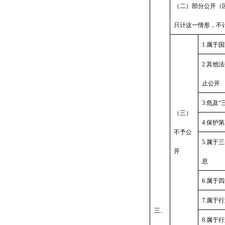
（二）部分公开（
只计这一情形，不
1.属于
2.其他
止公开
3.危及
（三）
4.保护
不予公
5.属于
开
息
6.属于
7.属于
三、
8.属于