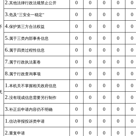
2.
0
0
0
0
0
其他法律行政法规禁止公开
3.
0
0
0
0
0
危及
“三安全一稳定”
4.
0
0
0
0
0
不
保护第三方合法权益
5.
0
0
0
0
0
属于三类内部事务信息
6.
0
0
0
0
0
属于四类过程性信息
7.
0
0
0
0
0
属于行政执法案卷
8.
0
0
0
0
0
属于行政查询事项
1.
0
0
0
0
0
本机关不掌握相关政府信息
无
2.
0
0
0
0
0
没有现成信息需要另行制作
3.
0
0
0
0
0
补正后申请内容仍不明确
1.
0
0
0
0
0
信访举报投诉类申请
2.
0
0
0
0
0
重复申请