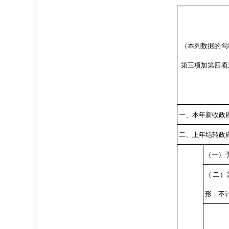
（本列数据的勾
第三项加第四项
一、本年新收政
二、上年结转政
（一）
（二）
形，不