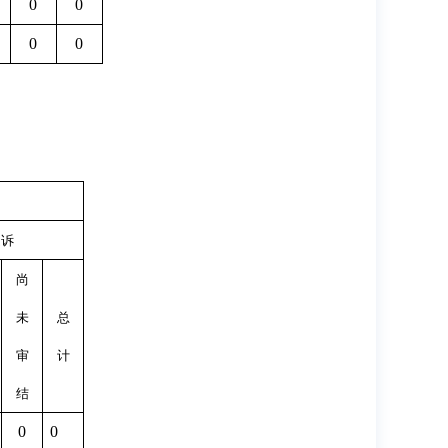
0
0
0
0
起诉
尚
未
总
审
计
结
0
0