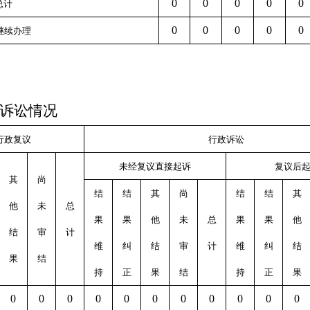
0
0
0
0
0
总计
0
0
0
0
0
继续办理
诉讼情况
行政复议
行政诉讼
未经复议直接起诉
复议后
其
尚
结
结
其
尚
结
结
其
他
未
总
果
果
他
未
总
果
果
他
结
审
计
维
纠
结
审
计
维
纠
结
果
结
持
正
果
结
持
正
果
0
0
0
0
0
0
0
0
0
0
0