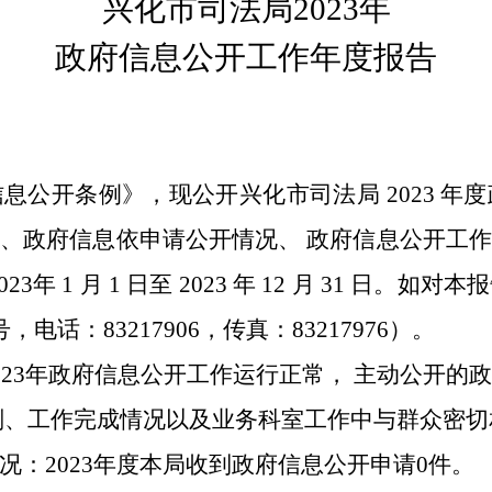
兴化市司法局
2023
年
政府信息公开工作年度报告
信息公开条例》，现公开兴化市司法局
2023
年度
、政府信息依申请公开情况、 政府信息公开工
023
年
1
月
1
日至
2023
年
12
月
31
日。如对本报
号，电话：
83217906
，传真：
83217976
）。
023
年政府信息公开工作运行正常， 主动公开的
划、工作完成情况以及业务科室工作中与群众密切
况：
2023
年度本局收到政府信息公开申请
0
件。