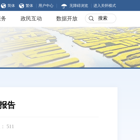
|
|
|
|
简体
繁体
用户中心
无障碍浏览
进入关怀模式
服务
政民互动
数据开放
度报告
数：
511