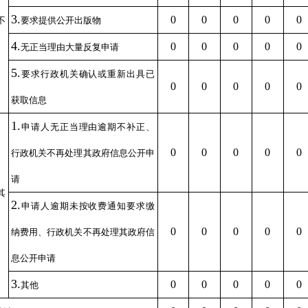
3.
0
0
0
0
0
不
要求提供公开出版物
4.
0
0
0
0
0
无正当理由大量反复申请
5.
要求行政机关确认或重新出具已
0
0
0
0
0
获取信息
1.
申请人无正当理由逾期不补正、
0
0
0
0
0
行政机关不再处理其政府信息公开申
请
其
2.
申请人逾期未按收费通知要求缴
0
0
0
0
0
纳费用、行政机关不再处理其政府信
息公开申请
3.
0
0
0
0
0
其他