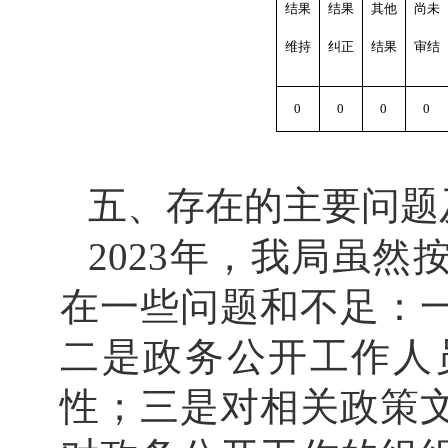
结果
结果
其他
尚未
维持
纠正
结果
审结
0
0
0
0
五、存在的主要问题
202
3
年，我
局
虽然
在
一些
问题和不足：
二是政务公开工作人
性
；三是
对相关
政策