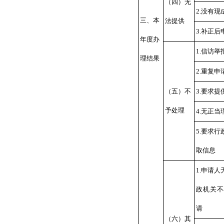
（四）无
2.没有
三、本
法提供
3.补正
年度办
1.信访
理结果
2.重复申
（五）不
3.要求
予处理
4.无正
5.要求
取信息
1.申请
政机关不
请
（六）其