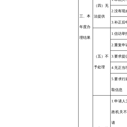
（四）无
2.没有
三、本
法提供
3.补正
年度办
1.信访
理结果
2.重复申
（五）不
3.要求
予处理
4.无正
5.要求
取信息
1.申请
政机关
请