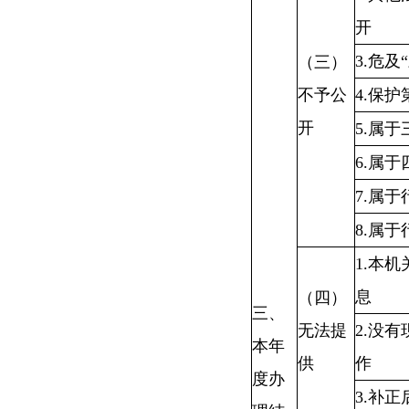
开
3.危及
（三）
不予公
4.保
开
5.属
6.属
7.属
8.属
1.本
息
（四）
三、
无法提
2.没
本年
供
作
度办
3.补