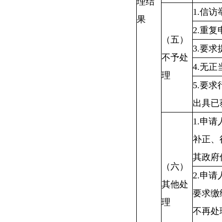
理结
1.信
果
2.重复
（五）
3.要
不予处
4.无
理
5.要
出具已
1.申
补正、
其政府
（六）
2.申
其他处
要求缴
理
不再处