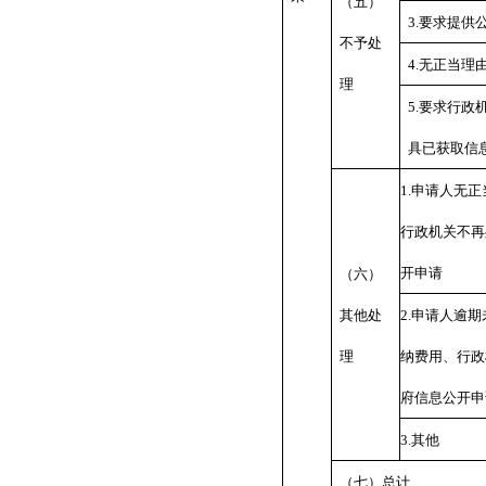
（五）
3.要求提供
不予处
4.无正当理
理
5.要求行政
具已获取信
1
.
申请人无正
行政机关不再
开申请
（六）
其他处
2
.
申请人逾期
理
纳费用、行政
府信息公开申
3
.
其他
（七）总计