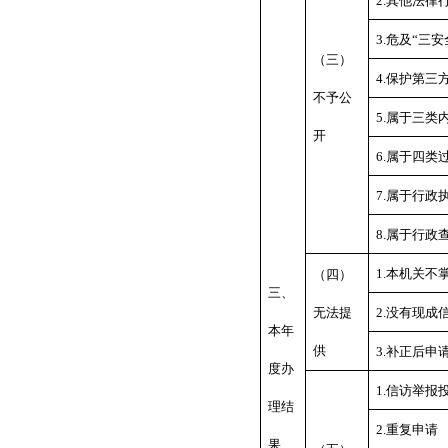
2.其他法律
3.危及“三
（三）
4.保护第三
不予公
5.属于三类
开
6.属于四类
7.属于行政
8.属于行政
1.本机关不
（四）
三、
无法提
2.没有现成
本年
供
3.补正后申
度办
1.信访举报
理结
2.重复申请
果