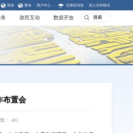
|
|
|
|
简体
繁体
用户中心
无障碍浏览
进入关怀模式
服务
政民互动
数据开放
作布置会
次数：
482