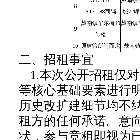
A17-178
戴南镇
8
A17-188商铺
城72幢1
戴南镇华尔街19
戴南镇
9
号楼
10
原建管所门面房
戴南
二、招租事宜
1.本次公开招租仅
等核心基础要素进行
历史改扩建细节均不
租方的任何承诺。意
状，参与竞租即视为