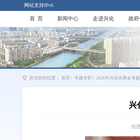
网站支持IPv6
首 页
新闻中心
走进兴化
政府
您当前的位置：
首页
>
专题专栏
>
2026年兴化市两会专题
兴
信