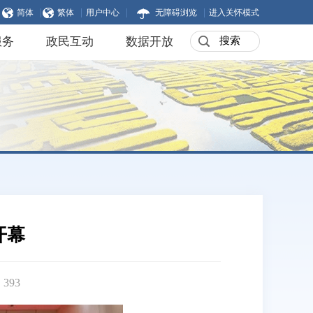
|
|
|
|
简体
繁体
用户中心
无障碍浏览
进入关怀模式
服务
政民互动
数据开放
开幕
：
393