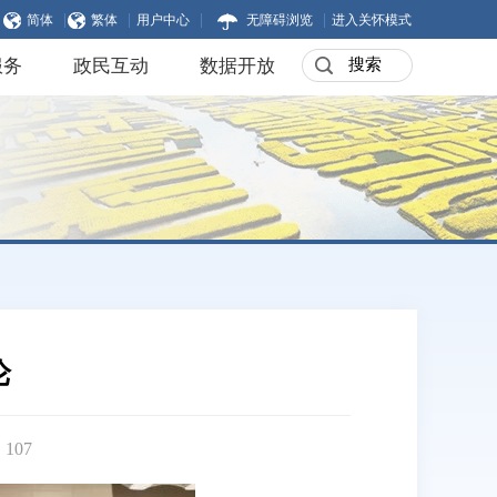
|
|
|
|
简体
繁体
用户中心
无障碍浏览
进入关怀模式
服务
政民互动
数据开放
论
：
107