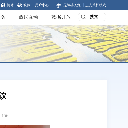
|
|
|
|
简体
繁体
用户中心
无障碍浏览
进入关怀模式
服务
政民互动
数据开放
议
：
156