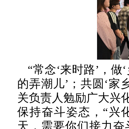
“常念‘来时路’，做
的弄潮儿’；共圆‘家
关负责人勉励广大兴
保持奋斗姿态，“兴
天，需要你们接力奋