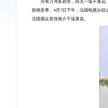
河有万湾多碧水，田无一垛不黄花
惊艳世界。4月7日下午，法国电视台
法国观众宣传推介千垛菜花。