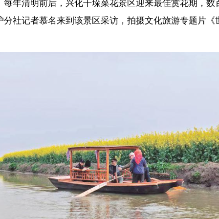
。每年清明前后，兴化千垛菜花景区迎来最佳赏花期，数
驻沪分社记者慕名来到该景区采访，拍摄文化旅游专题片《