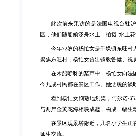
此次前来采访的是法国电视台驻沪分社出
区，他们随船娘泛舟水上，拍摄“水上花
今年72岁的杨忙女是千垛镇东旺村
聚焦东旺村，杨忙女曾出镜教鲁健、祝
在木船咿呀的桨声中，杨忙女向法
今九成村民都在景区工作。她洒脱的谈
看到杨忙女娴熟地划桨，阿尔诺·
与两岸金黄花海相映成趣，构成一幅生
在景区观景塔附近，几名小学生正
师生交流。