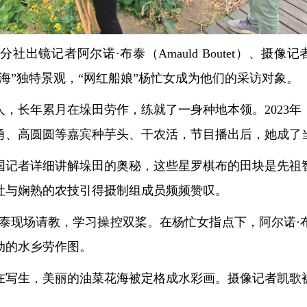
镜记者阿尔诺·布泰（Amauld Boutet）、摄像记者凯
海”独特景观，“网红船娘”杨忙女成为他们的采访对象。
人，长年累月在垛田劳作，练就了一身种地本领。2023
勇、高圆圆等嘉宾种芋头、干农活，节目播出后，她成了当
国记者详细讲解垛田的奥秘，这些星罗棋布的田块是先祖
吐与娴熟的农技引得摄制组成员频频赞叹。
布泰现场请教，学习操控双桨。在杨忙女指点下，阿尔诺·
动的水乡劳作图。
在写生，美丽的油菜花海被定格成水彩画。摄像记者凯歌