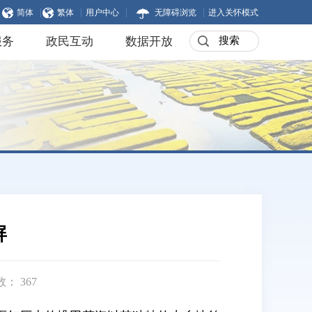
|
|
|
|
简体
繁体
用户中心
无障碍浏览
进入关怀模式
服务
政民互动
数据开放
屏
数：
367