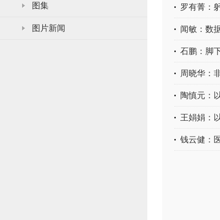
图集
罗有菁：躬
图片新闻
闻敏：数
石鹏：脚下
周晓华：
陶慎元：
王娟娟：
钱云健：