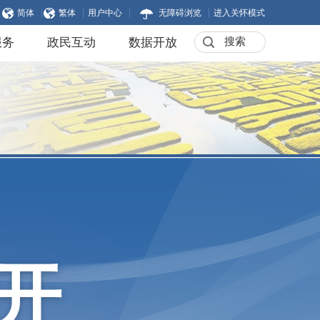
|
|
|
|
简体
繁体
用户中心
无障碍浏览
进入关怀模式
服务
政民互动
数据开放
开