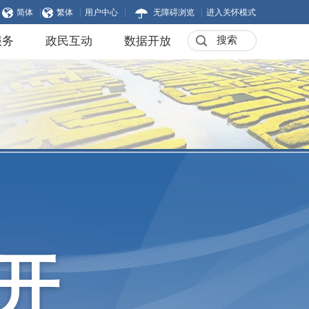
|
|
|
|
简体
繁体
用户中心
无障碍浏览
进入关怀模式
服务
政民互动
数据开放
开