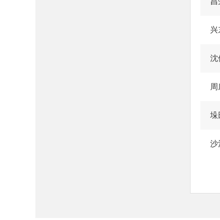
昌
兴
沈
周
垛
沙