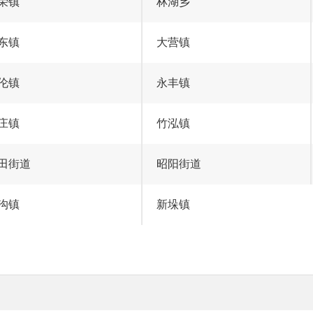
荣镇
林湖乡
东镇
大营镇
伦镇
永丰镇
庄镇
竹泓镇
田街道
昭阳街道
沟镇
新垛镇