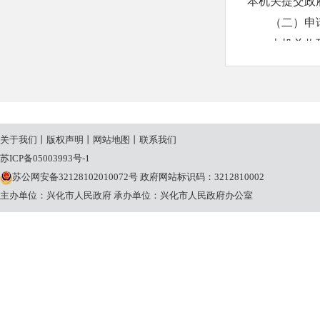
本机关提交政
（二）申
本机关收
复；需要延长
20个工作日
本机关征
申请人申
关于我们
丨
版权声明
丨
网站地图
丨
联系我们
请理由不合理
苏ICP备05003993号-1
条规定的期限
苏公网安备32128102010072号
政府网站标识码：3212810002
（三）收
主办单位：兴化市人民政府
承办单位：兴化市人民政府办公室
本机关提
关将按照《国
定收取信息处
三、政府