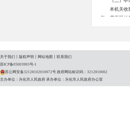
（二）申
本机关收
复；需要延长
20个工作日
本机关征
申请人申
请理由不合理
关于我们
丨
版权声明
丨
网站地图
丨
联系我们
条规定的期限
苏ICP备05003993号-1
（三）收
苏公网安备32128102010072号
政府网站标识码：3212810002
本机关提
主办单位：兴化市人民政府
承办单位：兴化市人民政府办公室
关将按照《国
定收取信息处
三、政府
兴化市文