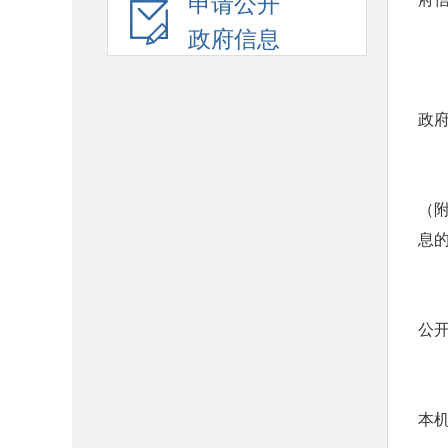
申请公开
政府信息
政
（
息
公
本