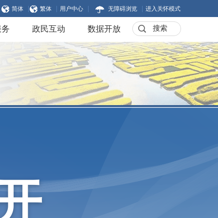
|
|
|
|
简体
繁体
用户中心
无障碍浏览
进入关怀模式
服务
政民互动
数据开放
开