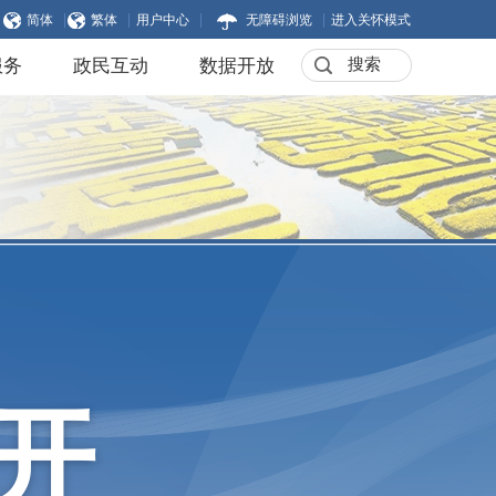
|
|
|
|
简体
繁体
用户中心
无障碍浏览
进入关怀模式
服务
政民互动
数据开放
开