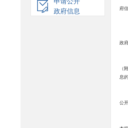
申请公开
府
政府信息
政
（
息
公