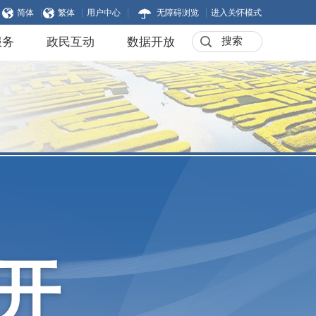
|
|
|
|
简体
繁体
用户中心
无障碍浏览
进入关怀模式
服务
政民互动
数据开放
开