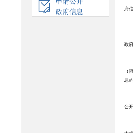
申请公开
府
政府信息
政
（
息
公