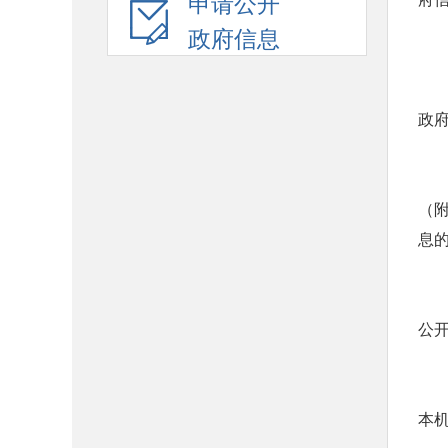
申请公开
政府信息
政
（
息
公
本