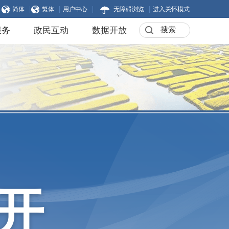
|
|
|
|
简体
繁体
用户中心
无障碍浏览
进入关怀模式
服务
政民互动
数据开放
开