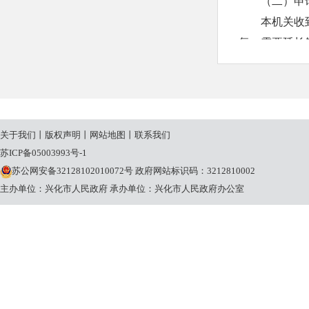
（二）申
本机关收
复；需要延长
20个工作日
本机关征
申请人申
请理由不合理
关于我们
丨
版权声明
丨
网站地图
丨
联系我们
条规定的期限
苏ICP备05003993号-1
（三）收
苏公网安备32128102010072号
政府网站标识码：3212810002
本机关提
主办单位：兴化市人民政府
承办单位：兴化市人民政府办公室
关将按照《国
定收取信息处
三、政府
兴化市公