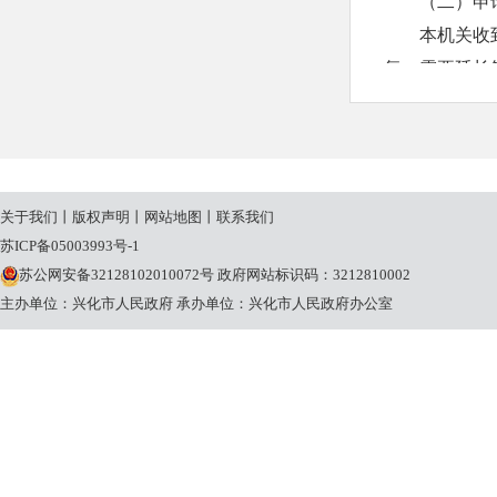
（二）申
本机关收
复；需要延长
20个工作日
本机关征
申请人申
请理由不合理
关于我们
丨
版权声明
丨
网站地图
丨
联系我们
条规定的期限
苏ICP备05003993号-1
（三）收
苏公网安备32128102010072号
政府网站标识码：3212810002
本机关提
主办单位：兴化市人民政府
承办单位：兴化市人民政府办公室
关将按照《国
定收取信息处
三、政府
兴化市水