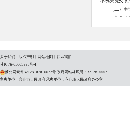
本机关提交政
（二）申
本机关收
复；需要延长
20个工作日
本机关征
申请人申
关于我们
丨
版权声明
丨
网站地图
丨
联系我们
请理由不合理
苏ICP备05003993号-1
条规定的期限
苏公网安备32128102010072号
政府网站标识码：3212810002
（三）收
主办单位：兴化市人民政府
承办单位：兴化市人民政府办公室
本机关提
关将按照《国
定收取信息处
三、政府