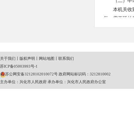
（二）申
本机关收
复；需要延长
20个工作日
本机关征
申请人申
请理由不合理
关于我们
丨
版权声明
丨
网站地图
丨
联系我们
条规定的期限
苏ICP备05003993号-1
（三）收
苏公网安备32128102010072号
政府网站标识码：3212810002
本机关提
主办单位：兴化市人民政府
承办单位：兴化市人民政府办公室
关将按照《国
定收取信息处
三、政府
兴化市司