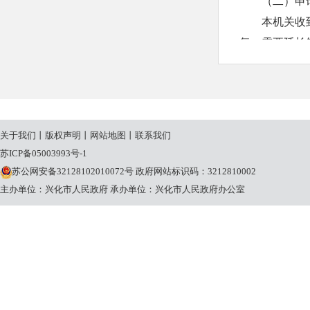
（二）申
本机关收
复；需要延长
20个工作日
本机关征
申请人申
请理由不合理
关于我们
丨
版权声明
丨
网站地图
丨
联系我们
条规定的期限
苏ICP备05003993号-1
（三）收
苏公网安备32128102010072号
政府网站标识码：3212810002
本机关提
主办单位：兴化市人民政府
承办单位：兴化市人民政府办公室
关将按照《国
定收取信息处
三、政府
兴化市工