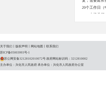
复；需要延长
20个工作日
本机关征
申请人申
请理由不合理
条规定的期限
（三）收
关于我们
丨
版权声明
丨
网站地图
丨
联系我们
本机关提
苏ICP备05003993号-1
关将按照《国
苏公网安备32128102010072号
政府网站标识码：3212810002
定收取信息处
主办单位：兴化市人民政府
承办单位：兴化市人民政府办公室
三、政府
荻垛镇人
办公地址：
作息时间：1月