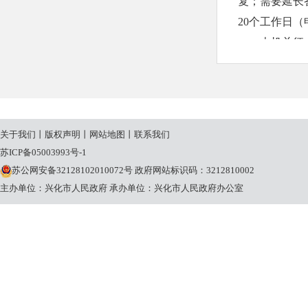
复；需要延长
20个工作日
本机关征
申请人申
请理由不合理
条规定的期限
（三）收
关于我们
丨
版权声明
丨
网站地图
丨
联系我们
本机关提
苏ICP备05003993号-1
关将按照《国
苏公网安备32128102010072号
政府网站标识码：3212810002
定收取信息处
主办单位：兴化市人民政府
承办单位：兴化市人民政府办公室
三、政府
沙沟镇人
办公地址：
作息时间：1月